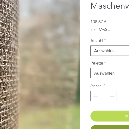
Maschenw
Preis
138,67 €
inkl. MwSt.
Anzahl
*
Auswählen
Palette
*
Auswählen
Anzahl
*
In