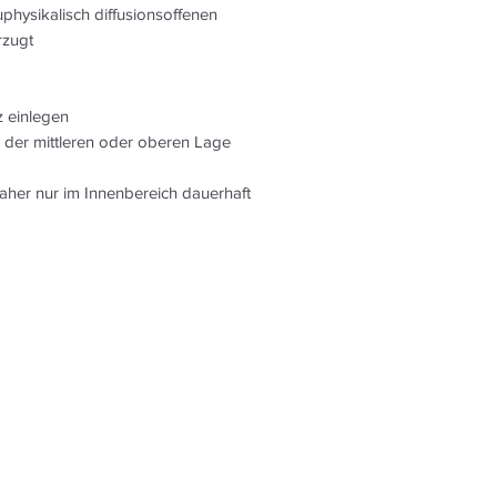
mindestens 10 cm be
physikalisch diffusionsoffenen
oberen Drittel der L
rzugt
Fugenarmierung:
Die Jute-Fugenarmi
der Lehmbauplatte 
z einlegen
Feinputz eingespach
 der mittleren oder oberen Lage
dünn abgerieben we
Bevor der Deckputz 
daher nur im Innenbereich dauerhaft
kontrolliert werden
Unterputz eingebette
gelöst hat. Fehlstel
werden und vor dem
trocknen. Das Juteg
einweichen.
Hinweis
Der Einsatz von Arm
Untergründen notwe
Weitere Information