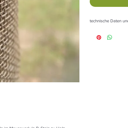
technische Daten u
Jute Gewebe
Eigenschaften / Zu
Spezialgewebe aus J
Schuss).
Kennzahlen
Flächengewicht: ca
Lieferform
Jutegewebe als Roll
lfm/Rolle.
Anzahl der Fäden pr
Schuss. Maschenwei
Lagerung