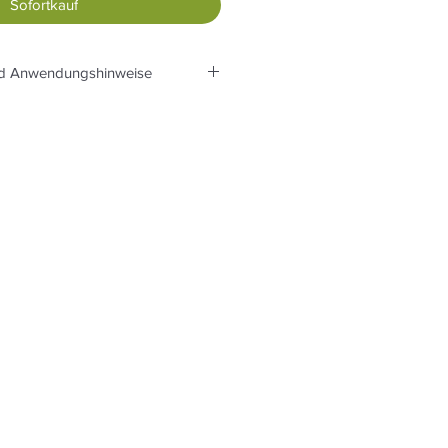
Sofortkauf
nd Anwendungshinweise
sammensetzung
ute-Naturgarn (Kette und
. 125 g/m2
enware in 1 m Breite: 50
o 10 cm: je 21 Fäden in Kette und
te ca. 5 mm.