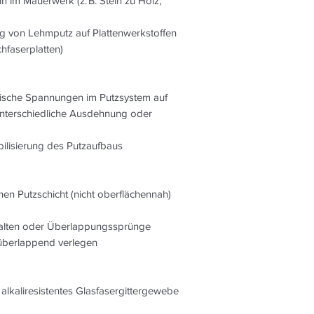
 im Mauerwerk (z. B. Stein zu Holz,
Die Rollen trocken l
g von Lehmputz auf Plattenwerkstoffen
Ergiebigkeit
hfaserplatten)
Flächiges Armierun
Bei flächiger Armier
Überlappungen ein M
ische Spannungen im Putzsystem auf
10 % eingerechnet 
unterschiedliche Ausdehnung oder
Fugenarmierung:
Der Materialverbra
bilisierung des Putzaufbaus
Lehmbauplatten wird
kalkuliert.
chen Putzschicht (nicht oberflächennah)
Anwendung
Flächiges Armierun
Je nach Putzaufbau
 Falten oder Überlappungssprünge
Feinputz aufgebrach
 überlappend verlegen
Armierungsgewebe w
Lehmputz eingespac
eingerieben. Die Ü
kaliresistentes Glasfasergittergewebe
Armierungsgewebes