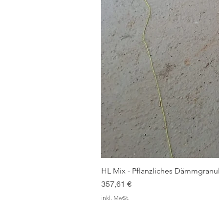
HL Mix - Pflanzliches Dämmgranul
Preis
357,61 €
inkl. MwSt.