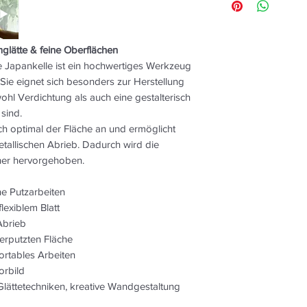
32825 Blomberg/Ist
biegsames Blatt, ros
+49 5235 50257-0
sehr fein
info@conluto.de
speziell in Japan en
mglätte & feine Oberflächen
passende Ergänzung
te Japankelle ist ein hochwertiges Werkzeug
unentbehrliche Helf
Sie eignet sich besonders zur Herstellung
Breite (mm): 65
Länge (mm): 210
ohl Verdichtung als auch eine gestalterisch
Stärke (mm): 0,3
sind.
ch optimal der Fläche an und ermöglicht
etallischen Abrieb. Dadurch wird die
cher hervorgehoben.
ne Putzarbeiten
lexiblem Blatt
 Abrieb
verputzten Fläche
rtables Arbeiten
orbild
lättetechniken, kreative Wandgestaltung