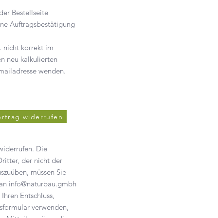
der Bestellseite
ine Auftragsbestätigung
 nicht korrekt im
n neu kalkulierten
Emailadresse wenden.
ertrag widerrufen
iderrufen. Die
itter, der nicht der
auszuüben, müssen Sie
 an info@naturbau.gmbh
 Ihren Entschluss,
fsformular verwenden,