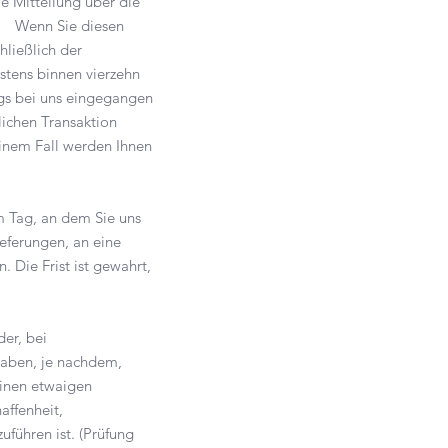
ie Mitteilung über die
en Wenn Sie diesen
hließlich der
stens binnen vierzehn
ags bei uns eingegangen
lichen Transaktion
einem Fall werden Ihnen
m Tag, an dem Sie uns
ieferungen, an eine
 Die Frist ist gewahrt,
er, bei
haben, je nachdem,
einen etwaigen
affenheit,
führen ist. (Prüfung