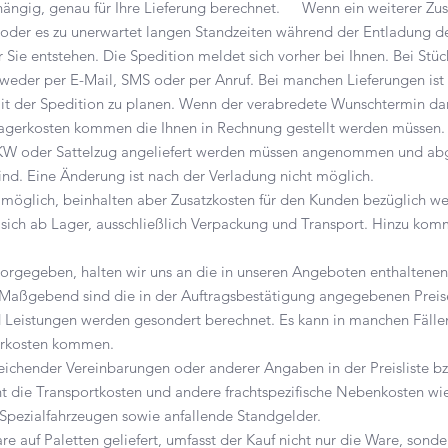
ngig, genau für Ihre Lieferung berechnet. Wenn ein weiterer Zust
, oder es zu unerwartet langen Standzeiten während der Entladung
 Sie entstehen. Die Spedition meldet sich vorher bei Ihnen. Bei Stü
ntweder per E-Mail, SMS oder per Anruf. Bei manchen Lieferungen ist
mit der Spedition zu planen. Wenn der verabredete Wunschtermin dan
 Lagerkosten kommen die Ihnen in Rechnung gestellt werden müssen
LKW oder Sattelzug angeliefert werden müssen angenommen und a
ind. Eine Änderung ist nach der Verladung nicht möglich.
 möglich, beinhalten aber Zusatzkosten für den Kunden bezüglich wei
 sich ab Lager,
ausschließlich Verpackung und Transport. Hinzu komm
 vorgegeben, halten wir uns an die in unseren Angeboten enthaltenen
aßgebend sind die in der Auftragsbestätigung angegebenen Preise
Leistungen werden gesondert berechnet. Es kann in manchen Fällen
erkosten kommen.
ichender Vereinbarungen oder anderer Angaben in der Preisliste b
ht die Transportkosten und andere frachtspezifische Nebenkosten wi
 Spezialfahrzeugen sowie anfallende Standgelder.
re auf Paletten geliefert, umfasst der Kauf nicht nur die Ware, sonde