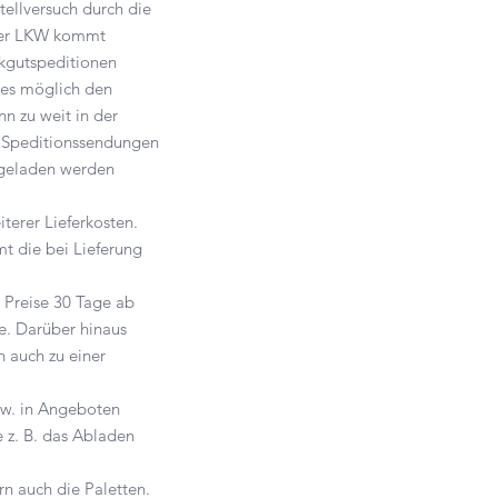
ellversuch durch die
 der LKW kommt
ckgutspeditionen
 es möglich den
n zu weit in der
. Speditionssendungen
bgeladen werden
terer Lieferkosten
.
t die bei Lieferung
 Preise 30 Tage ab
. Darüber hinaus
 auch zu einer
zw. in Angeboten
e z. B. das Abladen
rn auch die Paletten.