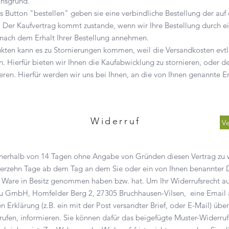
onsgrund.
s Button "bestellen" geben sie eine verbindliche Bestellung der auf 
. Der Kaufvertrag kommt zustande, wenn wir Ihre Bestellung durch e
 nach dem Erhalt Ihrer Bestellung annehmen.
kten kann es zu Stornierungen kommen, weil die Versandkosten evtl.
. Hierfür bieten wir Ihnen die Kaufabwicklung zu stornieren, oder de
ieren. Hierfür werden wir uns bei Ihnen, an die von Ihnen genannte 
Widerruf
V
nnerhalb von 14 Tagen ohne Angabe von Gründen diesen Vertrag zu w
vierzehn Tage ab dem Tag an dem Sie oder ein von Ihnen benannter Dr
ste Ware in Besitz genommen haben bzw. hat. Um Ihr Widerrufsrecht 
 GmbH, Homfelder Berg 2, 27305 Bruchhausen-Vilsen, eine Email
n Erklärung (z.B. ein mit der Post versandter Brief, oder E-Mail) über
rrufen, informieren. Sie können dafür das beigefügte Muster-Widerru