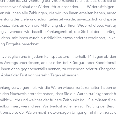
chrieben ist. Zur Wahrung der Widerrufsfrist reicht es aus, dass Sie d
srechts vor Ablauf der Widerrufsfrist absenden. Widerrufsfolg
en wir Ihnen alle Zahlungen, die wir von Ihnen erhalten haben, aussc
eistung der Lieferung schon geleistet wurde, unverzüglich und späte
kzuzahlen, an dem die Mitteilung über Ihren Widerruf dieses Vertr
ung verwenden wir dasselbe Zahlungsmittel, das Sie bei der ursprüng
i denn, mit Ihnen wurde ausdrücklich etwas anderes vereinbart; in k
ng Entgelte berechnet.
verzüglich und in jedem Fall spätestens innerhalb 14 Tagen ab de
s Vertrags unterrichten, an uns oder, bei Stückgut- oder Speditionsl
 Ihnen dann gegebenenfalls nennen, zu versenden oder zu übergeben.
 Ablauf der Frist von vierzehn Tagen absenden.
lung verweigern, bis wir die Waren wieder zurückerhalten haben od
e den Nachweis erbracht haben, dass Sie die Waren zurückgesandt 
wählt wurde und welches der frühere Zeitpunkt ist. Sie müssen für 
aufkommen, wenn dieser Wertverlust auf einen zur Prüfung der Besch
tionsweise der Waren nicht notwendigen Umgang mit ihnen zurückzu