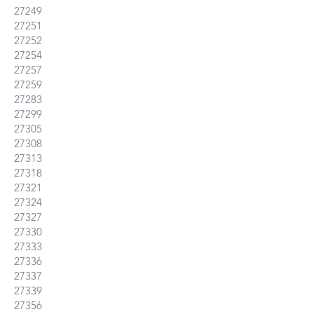
27249
27251
27252
27254
27257
27259
27283
27299
27305
27308
27313
27318
27321
27324
27327
27330
27333
27336
27337
27339
27356