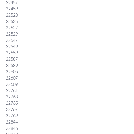
22457
22459
22523
22525
22527
22529
22547
22549
22559
22587
22589
22605
22607
22609
22761
22763
22765
22767
22769
22844
22846