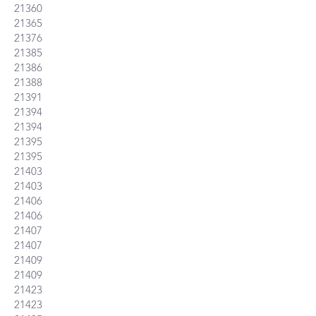
21360
21365
21376
21385
21386
21388
21391
21394
21394
21395
21395
21403
21403
21406
21406
21407
21407
21409
21409
21423
21423