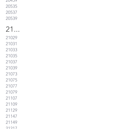
20459
20535
20537
20539
21...
21029
21031
21033
21035
21037
21039
21073
21075
21077
21079
21107
21109
21129
21147
21149
21217