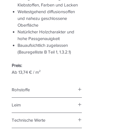
Klebstoffen, Farben und Lacken
Weitestgehend diffusionsoffen
und nahezu geschlossene
Oberfläche
Natürlicher Holzcharakter und
hohe Passgenauigkeit
Bauaufsichtlich zugelassen
(Bauregelliste B Teil 1, 1.3.2.1)
Preis:
Ab 13,74 € / m²
Rohstoffe
Sägerestholz, hauptsächlich Fichte,
Leim
aus nachhaltig bewirtschafteter
Forstwirtschaft aus dem eigenen
Recyclingfreundlicher und
Sägewerk sowie aus um- liegenden
Technische Werte
feuchtebeständi- ger MUF-Harz
Sägewerken. Auf Wunsch PEFC
(Melamin-Harnstoff-Formal- dehyd-
Gute statische Werte (gemäß DIN