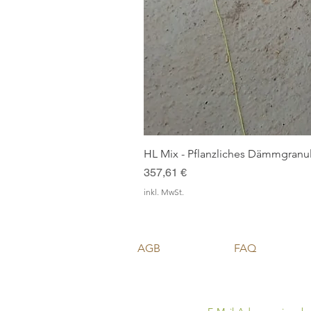
HL Mix - Pflanzliches Dämmgranul
Preis
357,61 €
inkl. MwSt.
AGB
FAQ