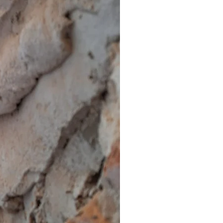
erbeständigkeit
soHemp entspricht den geltenden
ine einfache und wirksame
leme auf der Baustelle,
b Sie Arbeiten an industri-ellen
gebäuden (Kindertagesstätten,
 an Wohngebäuden durchführen.
agenden Brandverhaltens (Klasse
der mehr Stunden lang
 lange genau, hängt von der
utzung und der Dicke des
in ab.
eit und die Umwelt
t die strengsten Anforderungen an
twicklung: Er wird in einem
ienten Verfahren aus 100 %
 (Kalk und Hanf) hergestellt, das
rn bezogen wird. Wenn Sie mit
der renovieren, können Sie mehr