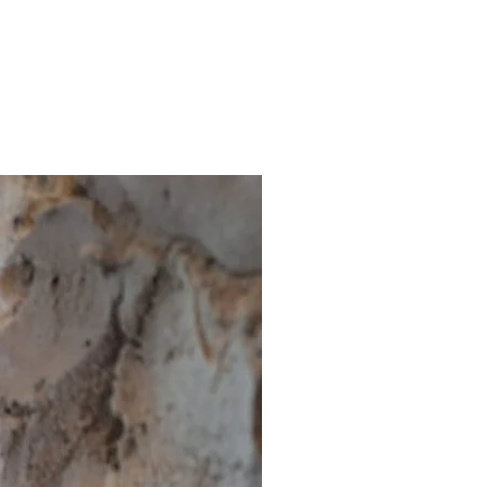
Inneren des Hauses, zur
n, in denen Holzböden verlegt
Vermeidung von
lemen zwischen den
aterialien und zur Erhaltung des
des;
egulierung bei gewerblichen
ei denen es zu großen
nkungen kommt: Archivräume,
 Schwimmbäder, ...
b Sie die Hanfsteine von
ände oder Aufdopplung
Geräusche von außen und
e deutlich abgeschwächt.
ie ein echter Resonanzkörper, der
hallwellen dämpft und so die
uziert.