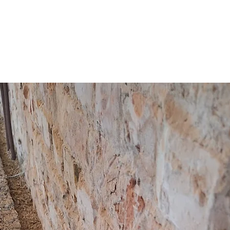
Wänden;
• Renovierung im 
Dämmung von Wände
werden sollen, zur 
Kondensationsprob
Kontaktstellen der M
bestehenden Gebäu
• Feuchtigkeitsr
Bauvorhaben, b
Feuchtigkeitsschwa
Museen, Turnhallen,
Schalldämmung
Unabhängig davon, o
IsoHemp für Ihre W
verwenden, werden 
Umgebungsgeräusch
Hanfsteine wirken w
den Großteil der Sc
Lärmbelästigung red