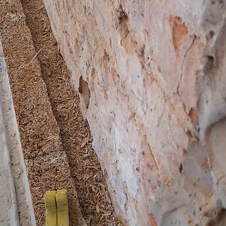
Brandschutz und Feu
Der Hanfstein von I
Normenund bietet e
Lösung für Ihre Prob
unabhängig davon, o
oder Gemeinschafts
Schulen usw.) oder
Dank seines hervorr
B-s1 d0 ) ist es 2 o
feuerbeständig. Wie
aufgetragenen Verp
verwendeten Hanfste
Gut für die Gesundh
Der Hanfstein erfüll
eine nachhaltige En
äußerst energieeffiz
natürlichem Material
von lokalen Erzeuge
Hanfsteinen bauen o