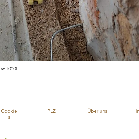
als 2 Tonnen CO² nac
Wenn das nicht eine 
Schnellansicht
at 1000L
Cookie
PLZ
Über uns
I
s