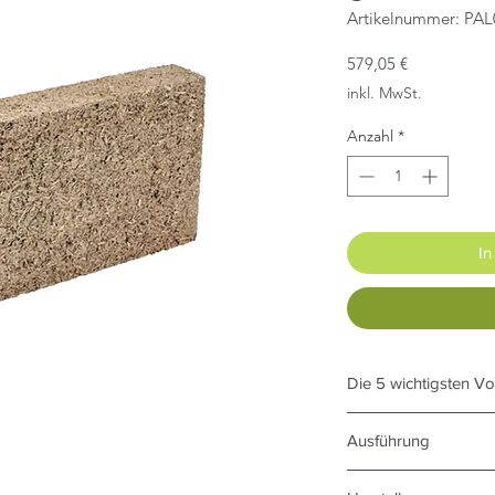
Artikelnummer: PA
Preis
579,05 €
inkl. MwSt.
Anzahl
*
In
Die 5 wichtigsten Vo
Temperaturregulier
Ausführung
Hanfsteine regulie
auf natürliche Weis
IsoHemp- Hanfstein