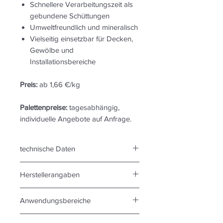
Schnellere Verarbeitungszeit als
gebundene Schüttungen
Umweltfreundlich und mineralisch
Vielseitig einsetzbar für Decken,
Gewölbe und
Installationsbereiche
Preis:
ab 1,66 €/kg
Palettenpreise:
tagesabhängig,
individuelle Angebote auf Anfrage.
technische Daten
Spangröße:
Herstellerangaben
5 – 10 mm
Brandverhalten Klasse:
HERAUSGEBER UND HERSTELLER
Bfl-S1
Anwendungsbereiche
CEMWOOD GmbH
Wärmeleitfähigkeit:
Glindenberger Weg 13. 39126
- Holzbalkendecken
0,11 W/mK