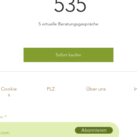
535€
535
5 virtuelle Beratungsgespräche
Sofort kaufen
Cookie
PLZ
Über uns
I
s
en
Abonnieren